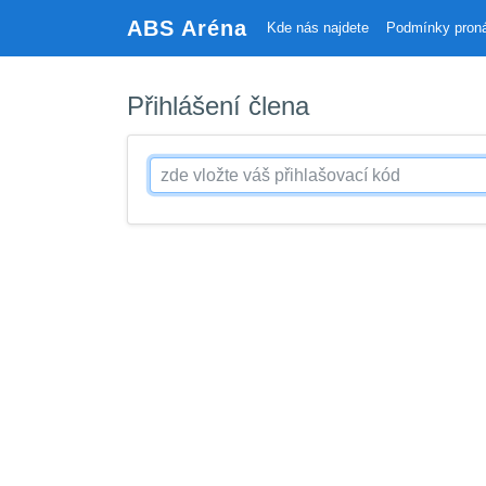
ABS Aréna
Kde nás najdete
Podmínky pron
Přihlášení člena