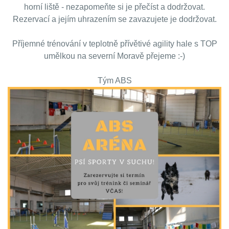
horní liště - nezapomeňte si je přečíst a dodržovat.
Rezervací a jejím uhrazením se zavazujete je dodržovat.
Příjemné trénování v teplotně přívětivé agility hale s TOP
umělkou na severní Moravě přejeme :-)
Tým ABS