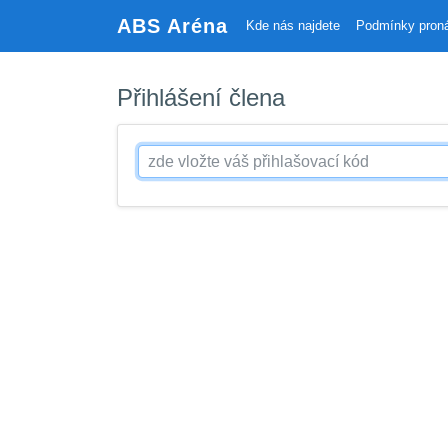
ABS Aréna
Kde nás najdete
Podmínky pron
Přihlášení člena